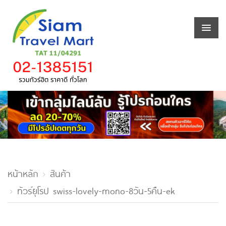
หน้าหลัก
สินค้า
ทัวร์ยุโรป swiss-lovely-mono-8วัน-5คืน-ek