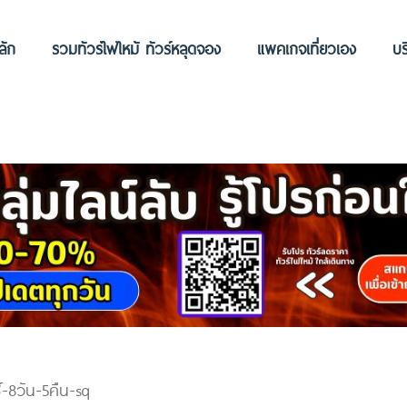
ลัก
รวมทัวร์ไฟไหม้ ทัวร์หลุดจอง
แพคเกจเที่ยวเอง
บร
ซ์-8วัน-5คืน-sq