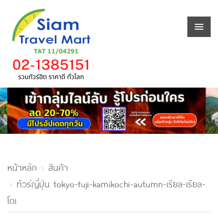
หน้าหลัก
สินค้า
ทัวร์ญี่ปุ่น tokyo-fuji-kamikochi-autumn-เรียล-เรียล-
โตเ