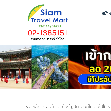
หน้าห
หน้าหลัก
สินค้า
ทัวร์ญี่ปุ่น ฮอกไกโด-ซัปโปโ