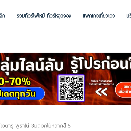
ลัก
รวมทัวร์ไฟไหม้ ทัวร์หลุดจอง
แพคเกจเที่ยวเอง
บร
ร-โอตารุ-ฟูราโน่-ชมดอกไม้หลากสี-5