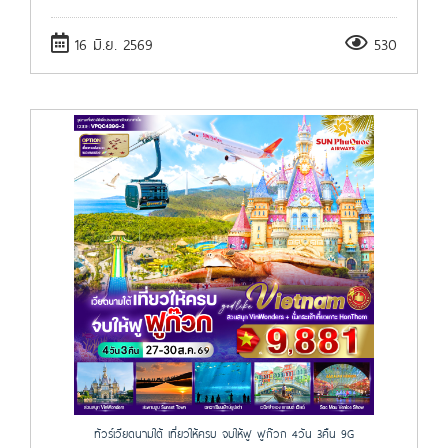
16 มิ.ย. 2569
530
ทัวร์เวียดนามใต้ เที่ยวให้ครบ จบให้ฟู ฟูก๊วก 4วัน 3คืน 9G