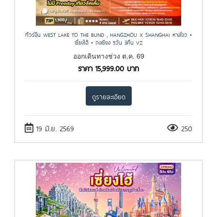
ทัวร์จีน WEST LAKE TO THE BUND , HANGZHOU X SHANGHAI หางโจว •
เซี่ยงไฮ้ • ถงเซียง 5วัน 3คืน VZ
ออกเดินทางช่วง ต.ค. 69
ราคา
15,999.00
บาท
ดูรายละเอียด
19 มิ.ย. 2569
250