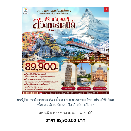
ทัวร์ยุโรป จากโคลอสเซี่ยมถึงแม่น้ำแซน ระยะทางอาจแสนไกล แต่ระยะใจใกล้เธอ
ฝรั่งเศส สวิตเซอร์แลนด์ อิตาลี 9วัน 6คืน EK
ออกเดินทางช่วง ต.ค. - พ.ย. 69
ราคา
89,900.00
บาท