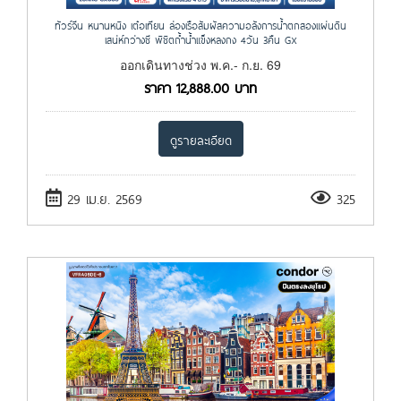
ทัวร์จีน หนานหนิง เต๋อเทียน ล่องเรือสัมผัสความอลังการน้ำตกสองแผ่นดิน
เสน่ห์กว่างซี พิชิตถ้ำน้ำแข็งหลงกง 4วัน 3คืน GX
ออกเดินทางช่วง พ.ค.- ก.ย. 69
ราคา
12,888.00
บาท
ดูรายละเอียด
29 เม.ย. 2569
325