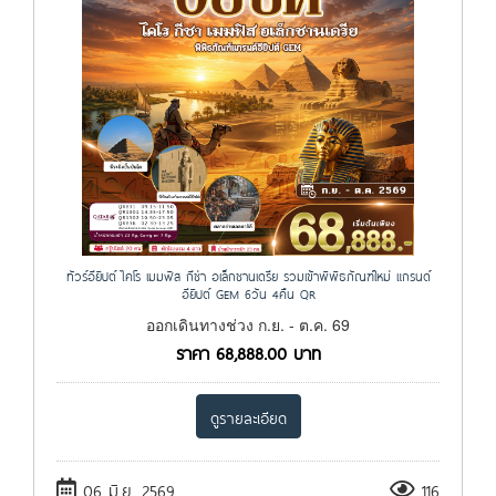
ทัวร์อียิปต์ ไคโร เมมฟิส กีซ่า อเล็กซานเดรีย รวมเข้าพิพิธภัณฑ์ใหม่ แกรนด์
อียิปต์ GEM 6วัน 4คืน QR
ออกเดินทางช่วง ก.ย. - ต.ค. 69
ราคา
68,888.00
บาท
ดูรายละเอียด
06 มิ.ย. 2569
116