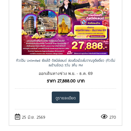
ทัวร์จีน Unlimited เซียงไฮ้ ดิสนีย์แลนด์ ล่องเรือเมืองโบราณจูเจียเจี่ยว (ทัวร์ไม่
ลงร้านช้อป) 5วัน 3คืน FM
ออกเดินทางช่วง พ.ย. - ธ.ค. 69
ราคา
27,888.00
บาท
ดูรายละเอียด
25 มิ.ย. 2569
270