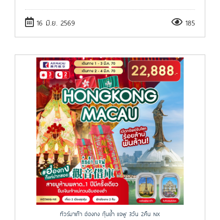
16 มิ.ย. 2569
185
ทัวร์มาเก๊า ฮ่องกง กุ้นย้ำ แจฟู 3วัน 2คืน NX