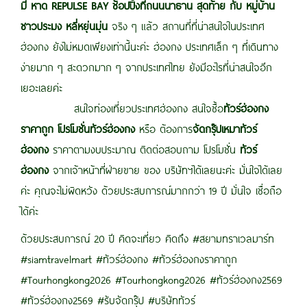
มี
หาด
REPULSE BAY
ช้อปปิ้งที่ถนนนาธาน
สุดท้าย กับ หมู่บ้าน
ชาวประมง หลี่หยุ่นมุ่น
จริง ๆ แล้ว สถานที่ที่น่าสนใจในประเทศ
ฮ่องกง ยังไม่หมดเพียงเท่านี้นะค่ะ ฮ่องกง ประเทศเล็ก ๆ ที่เดินทาง
ง่ายมาก ๆ สะดวกมาก ๆ จากประเทศไทย ยังมีอะไรที่น่าสนใจอีก
เยอะเลยค่ะ
สนใจท่องเที่ยวประเทศฮ่องกง สนใจซื้อ
ทัวร์ฮ่องกง
ราคาถูก
โปรโมชั่นทัวร์ฮ่องกง
หรือ ต้องการ
จัดกรุ๊ปเหมาทัวร์
ฮ่องกง
ราคาตามงบประมาณ ติดต่อสอบถาม โปรโมชั่น
ทัวร์
ฮ่องกง
จากเจ้าหน้าที่ฝ่ายขาย ของ บริษัทฯได้เลยนะค่ะ มั่นใจได้เลย
ค่ะ คุณจะไม่ผิดหวัง ด้วยประสบการณ์มากกว่า 19 ปี มั่นใจ เชื่อถือ
ได้ค่ะ
ด้วยประสบการณ์ 20 ปี คิดจะเที่ยว คิดถึง #สยามทราเวลมาร์ท
#siamtravelmart #ทัวร์ฮ่องกง #ทัวร์ฮ่องกงราคาถูก
#Tourhongkong2026 #Tourhongkong2026 #ทัวร์ฮ่องกง2569
#ทัวร์ฮ่องกง2569 #รับจัดกรุ๊ป #บริษัททัวร์