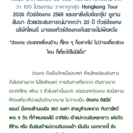
ว่า 100 โปรแกรม ราคาถูกสุด
Hongkong Tour
2026 ทัวร์ฮ่องกง 2569 และเรายังรับจัดกรุ๊ป ดูงาน
สัมนา ด้วยประสบการณ์มากกว่า 20 ปี ทัวร์ฮ่องกง
บริษัทไหนดี มาจองทัวร์ฮ่องกงกับเราจะไม่ผิดหวัง
"ฮ่องกง ประเทศเพื่อนบ้าน ที่ใคร ๆ ก็อยากไป ไม่ว่าจะเที่ยวช่วง
ไหน ก็เที่ยวได้ไม่มีเบื่อ”
ฮ่องกง ถือเป็นอีกหนึ่งประเทศ ที่คนไทยนิยมเดินทาง
กันไปอย่างมาก ไม่ใช่เพียงแค่ การเดินทางที่สะดวก เดินทางจาก
ประเทศไทย เพียง 3 ชั่วโมงเท่านั้นนะค่ะ แต่ประเทศฮ่องกง ยังมีสถาน
ที่ท่องเที่ยวที่น่าสนใจอีกมากมาย ไม่ว่าจะเป็น
ฮ่องกง ดิสนีย์
แลนด์
นั่งกระเช้านองปิง
360
องศา สายมูห้ามพลาด กับการไหว้
พระ 9 วัด ที่กำหนดเองได้ อาทิเช่น
เจ้าแม่กวนอิมหยกขาว แห่งวัด
ซีซ้าน
หรือ ยืมเงินเจ้าแม่กวนอิมอองฮำ เป้นต้น นอกจากนี้ ยัง