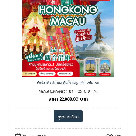
ทัวร์มาเก๊า ฮ่องกง กุ้นย้ำ แจฟู 3วัน 2คืน NX
ออกเดินทางช่วง 01 - 03 มี.ค. 70
ราคา
22,888.00
บาท
ดูรายละเอียด