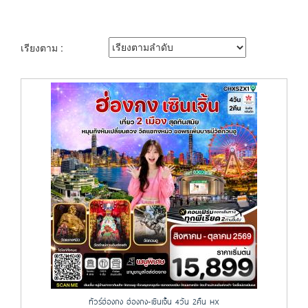
เรียงตาม :
ทัวร์ฮ่องกง ฮ่องกง-เซินเจิ้น 4วัน 2คืน HX