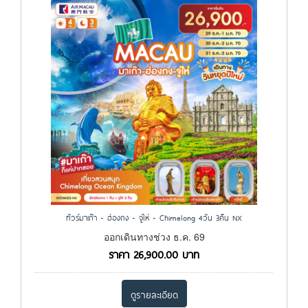
ทัวร์มาเก๊า - ฮ่องกง - จูไห่ - Chimelong 4วัน 3คืน NX
ออกเดินทางช่วง ธ.ค. 69
ราคา
26,900.00
บาท
ดูรายละเอียด