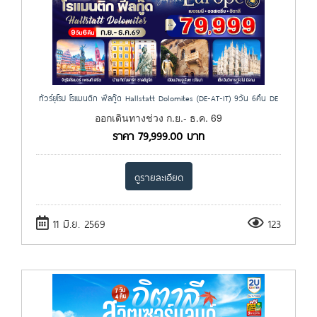
ทัวร์ยุโรป โรแมนติก ฟีลกู๊ด Hallstatt Dolomites (DE-AT-IT) 9วัน 6คืน DE
ออกเดินทางช่วง ก.ย.- ธ.ค. 69
ราคา
79,999.00
บาท
ดูรายละเอียด
11 มิ.ย. 2569
123