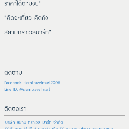
ราคาได้ตามงบ"
"คิดจะเที่ยว คิดถึง
สยามทราเวลมาร์ท"
ติดตาม
Facebook: siamtravelmart2006
Line ID: @siamtravelmart
ติดต่อเรา
บริษัท สยาม ทราเวล มาร์ท จำกัด
591/1 ซอยสวัสดี 4 ถนนสุขุมวิท 50 แขวงพระโขนง เขตคลองเตย