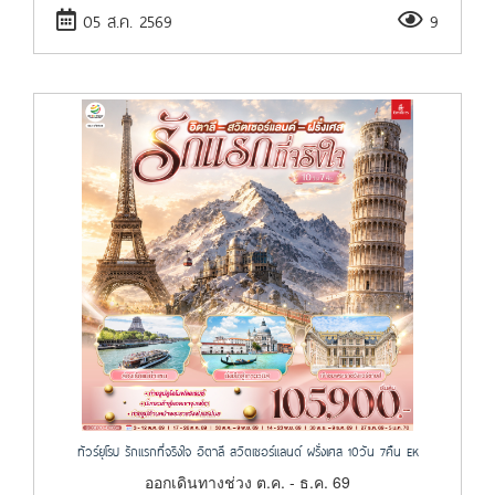
05 ส.ค. 2569
9
ทัวร์ยุโรป รักแรกที่จริงใจ อิตาลี สวิตเซอร์แลนด์ ฝรั่งเศส 10วัน 7คืน EK
ออกเดินทางช่วง ต.ค. - ธ.ค. 69