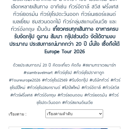
เลือกหลายเส้นทาง อาทิเช่น ทัวร์อิตาลี สวิส ฝรั่งเศส
ทัวร์เยอรมัน ทัวร์ยุโรปตะวันออก ทัวร์เนเธอร์แลนด์
เบลเยี่ยม ชมสวนดอกไม้ ทัวร์กลุ่มสแกนดิเนเวีย และ
ทัวร์อังกฤษ เป็นต้น
เที่ยวครบทุกเส้นทาง อาหารครบ
รับจัดกรุ๊ป ดูงาน สัมนา กรุ๊ปส่วนตัว จัดได้ตามงบ
ประมาณ ประสบการณ์มากกว่า 20 ปี มั่นใจ เชื่อถือได้
Europe Tour 2026
ด้วยประสบการณ์ 20 ปี คิดจะเที่ยว คิดถึง #สยามทราเวลมาร์ท
#siamtravelmart #ทัวร์ยุโรป #ทัวร์ยุโรปราคาถูก
#Toureurope2026 #ทัวร์ยุโรป2569 #รับจัดกรุ๊ป #บริษัททัวร์ #ทัวร์
ยุโรปปีใหม่ #ทัวร์ยุโรปสงกรานต์ #โปรไฟไหม้ #ทัวร์อิตาลี #ทัวร์สวิส
#ทัวร์ฝรั่งเศส #ทัวร์อังกฤษ #ทัวร์ลอนดอน #ทัวร์เยอรมัน #ทัวร์
ยุโรปตะวันออก #ทัวร์สแกนดิเนเวีย
เรียงตาม :