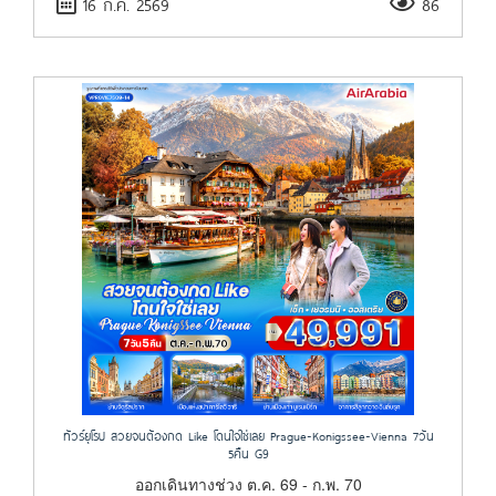
16 ก.ค. 2569
86
ทัวร์ยุโรป สวยจนต้องกด Like โดนใจใช่เลย Prague-Konigssee-Vienna 7วัน
5คืน G9
ออกเดินทางช่วง ต.ค. 69 - ก.พ. 70