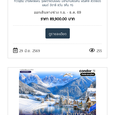
ทัวร์ยุโรป ปารีสฟีลแฟน จุงเฟราแดนในฝัน มิลานกันสองคน ฝรั่งเศส สวิตเซอร์
แลนด์ อิตาลี 8วัน 5คืน TG
ออกเดินทางช่วง ก.ย. - ธ.ค. 69
ราคา
89,900.00
บาท
ดูรายละเอียด
29 มิ.ย. 2569
255