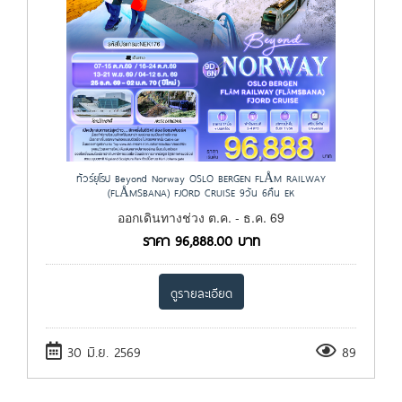
ทัวร์ยุโรป Beyond Norway OSLO BERGEN FLÅM RAILWAY
(FLÅMSBANA) FJORD CRUISE 9วัน 6คืน EK
ออกเดินทางช่วง ต.ค. - ธ.ค. 69
ราคา
96,888.00
บาท
ดูรายละเอียด
30 มิ.ย. 2569
89