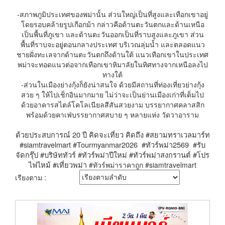
-สภาพภูมิประเทศของพม่านั้น ส่วนใหญ่เป็นที่สูงและเทือกเขาอยู่
โดยรอบคล้ายรูปเกือกม้า กล่าวคือด้านตะวันตกและด้านเหนือ
เป็นพื้นที่ภูเขา และด้านตะวันออกเป็นที่ราบสูงและภูเขา ส่วน
พื้นที่ราบจะอยู่ตอนกลางประเทศ บริเวณลุ่มน้ำ และตลอดแนว
ชายฝั่งทะเลจากด้านตะวันตกถึงด้านใต้ แนวเทือกเขาในประเทศ
พม่าจะทอดแนวต่อจากเทือกเขาหิมาลัยในทิศทางจากเหนือลงไป
ทางใต้
-ส่วนในเมืองย่างกุ้งก็ยังน่าสนใจ ด้วยมีสถานที่ท่องเที่ยวย่างกุ้ง
สวย ๆ ให้ไปเช็กอินมากมาย ไม่ว่าจะเป็นย่านเมืองเก่าที่เต็มไป
ด้วยอาคารสไตล์โคโลเนียลสีสันสวยงาม บรรยากาศคลาสสิก
พร้อมด้วยคาเฟ่บรรยากาศสบาย ๆ หลายแห่ง วัดวาอาราม
ด้วยประสบการณ์ 20 ปี คิดจะเที่ยว คิดถึง #สยามทราเวลมาร์ท
#siamtravelmart #Tourmyanmar2026 #ทัวร์พม่า2569 #รับ
จัดกรุ๊ป #บริษัททัวร์ #ทัวร์พม่าปีใหม่ #ทัวร์พม่าสงกรานต์ #โปร
ไฟไหม้ #เที่ยวพม่า
#ทัวร์พม่าราคาถูก #siamtravelmart
เรียงตาม :