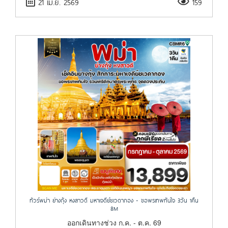
21 เม.ย. 2569
159
ทัวร์พม่า ย่างกุ้ง หงสาวดี มหาเจดีย์ชเวดากอง - ขอพรเทพทันใจ 3วัน 1คืน
8M
ออกเดินทางช่วง ก.ค. - ต.ค. 69