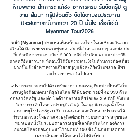
ห้ามพลาด สักการะ แก้ชง อาหารครบ รับจัดกรุ๊ป ดู
งาน สัมนา กรุ๊ปส่วนตัว จัดได้ตามงบประมาณ
ประสบการณ์มากกว่า 20 ปี มั่นใจ เชื่อถือได้
Myanmar Tour2026
พม่า (Myanmar)
ประเทสเพื่อนบ้านของไทยในเอเชียตะวันออก
เฉียงใต้ มีอารยธรรมพระพุทธศาสนาที่ล้ำค่าเอามากๆ และยังเป้น
ถิ่นกำเนิดชาวมอญ เมือง 2,000 เจดีย์ เป็นดินแดนแห่งประวัติ
ศาสตรือันยาวนาน
ที่ตอนนี้ได้รับความสนใจในด้านการท่องเที่ยว
มากขึ้น ยิ่งสำหรับชาวแก๊งสายบุญแล้วละก็ยิ่งห้ามพลาด มีพร
อะไร อยากขอ จัดไปเลย
-ประเทศพม่าอุดมไปด้วยทรัพยากร แต่เศรษฐกิจพม่าเป็นหนึ่งใน
เศรษฐกิจด้อยพัฒนาที่สุดในโลก จีดีพีของพม่าอยู่ที่ 42,953 ล้าน
ดอลล่าร์สหรัฐ และเติบโตด้วยอัตราเฉลี่ยร้อยละ 2.9 ต่อปี ซึ่งเป็น
อัตราการเติบโตทางเศรษฐกิจต่ำสุดในอนุภูมิภาคลุ่มน้ำโขง
สหภาพยุโรป สหรัฐอเมริกา แคนาดาและอีกหลายประเทศได้
กำหนดการลงโทษทางเศรษฐกิจต่อพม่า ระบบสาธารณสุขของ
พม่าเป็นหนึ่งในระบบสาธารณสุขที่เลวที่สุดในโลก องค์การ
อนามัยโลกจัดอันดับพม่าไว้อันดับที่ 190 ซึ่งเป็นอันดับสุดท้าย
เพราะงั้นอยากให้ทุกคนได้ไปทัวร์พม่า