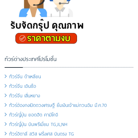
ทัวร์ต่างประเทศโปรโมชั่น
ทัวร์จีน ต้าเหลียน
ทัวร์จีน เอินซือ
ทัวร์จีน เสิ่นหยาง
ทัวร์ฮ่องกงเปิดดวงเศรษฐี ยืมเงินเจ้าแม่กวนอิม มี.ค.70
ทัวร์ญี่ปุ่น ยอดฮิต คามิโคจิ
ทัวร์ญี่ปุ่น บินพรีเมี่ยม TG,JL,NH
ทัวร์อิตาลี สวิส ฝรั่งเศส บินตรง TG