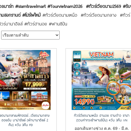
าเวลมาร์ท #siamtravelmart #Tourvietnam2026 #ทัวร์เวียดนาม2569 #รับ
ยดนามสงกรานต์ #โปรไฟไหม้
#ทัวร์เวียดนามเหนือ #ทัวร์เวียดนามกลาง #ทัวร์
ทัวร์บานาฮิลส์ #ทัวร์ฮานอย #ฟานซิปัน
เวียดนามกลางมหัศจรรย์...เวียดนามกลาง
ทัวร์เวียดนามเหนือ ฮานอย ตามด๋าว ซาปา
 ฮอยอัน บาน่าฮิลล์ (พักบานาฮิลล์ 2
(รวมค่ากระเช้าฟานซิปัน) 4วัน 3คืน VN
คืน) 4วัน 3คืน FD
ออกเดินทางช่วง ต.ค. 69 - มี.ค.