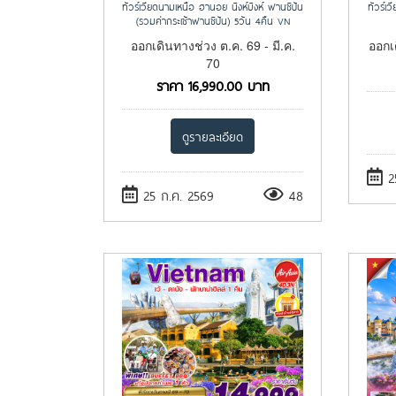
ทัวร์เวียดนามเหนือ ฮานอย นิงห์บิงห์ ฟานซิปัน
ทัวร์เ
(รวมค่ากระเช้าฟานซิปัน) 5วัน 4คืน VN
ออกเดินทางช่วง ต.ค. 69 - มี.ค.
ออกเ
70
ราคา
16,990.00
บาท
ดูรายละเอียด
25
25 ก.ค. 2569
48