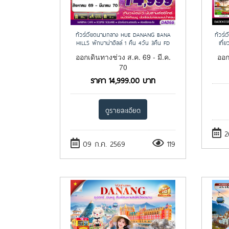
ทัวร์เวียดนามกลาง HUE DANANG BANA
ทัวร์เ
HILLS พักบาน่าฮิลล์ 1 คืน 4วัน 3คืน FD
เที่
ออกเดินทางช่วง ส.ค. 69 - มี.ค.
ออก
70
ราคา
14,999.00
บาท
ดูรายละเอียด
26
09 ก.ค. 2569
119