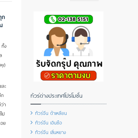
ทุก
าณ
ทั้ง
หล
ay)
 และ
ทัวร์ต่างประเทศโปรโมชั่น
ีก
่ว่า
ทัวร์จีน ต้าเหลียน
้ไป
ทัวร์จีน เอินซือ
นจอย
ทัวร์จีน เสิ่นหยาง