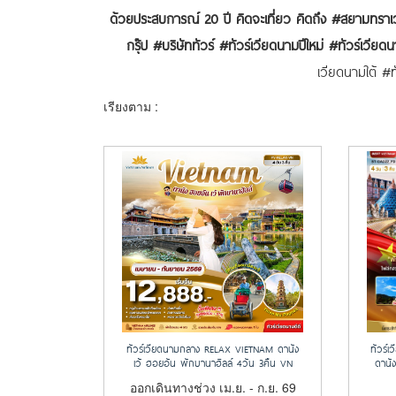
ด้วยประสบการณ์ 20 ปี คิดจะเที่ยว คิดถึง #สยามทร
กรุ๊ป #บริษัททัวร์ #ทัวร์เวียดนามปีใหม่ #ทัวร์เวี
เวียดนามใต้ #
เรียงตาม :
ทัวร์เวียดนามกลาง RELAX VIETNAM ดานัง
ทัวร์
เว้ ฮอยอัน พักบานาฮิลล์ 4วัน 3คืน VN
ดานัง
ออกเดินทางช่วง เม.ย. - ก.ย. 69