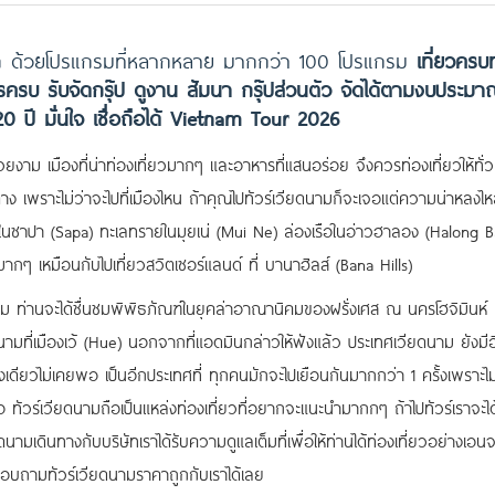
ถูก ด้วยโปรแกรมที่หลากหลาย มากกว่า 100 โปรแกรม
เที่ยวครบ
ครบ รับจัดกรุ๊ป ดูงาน สัมนา กรุ๊ปส่วนตัว จัดได้ตามงบประม
ปี มั่นใจ เชื่อถือได้ Vietnam Tour 2026
ยงาม เมืองที่น่าท่องเที่ยวมากๆ และอาหารที่แสนอร่อย จึงควรท่องเที่ยวให้ทั่ว 
าง เพราะไม่ว่าจะไปที่เมืองไหน ถ้าคุณไปทัวร์เวียดนามก็จะเจอแต่ความน่าหลงไ
วในซาปา (Sapa) ทะเลทรายในมุยเน่ (Mui Ne) ล่องเรือในอ่าวฮาลอง (Halong B
กๆ เหมือนกับไปเที่ยวสวิตเซอร์แลนด์ ที่ บานาฮิลส์ (Bana Hills)
ม ท่านจะได้ชื่นชมพิพิธภัณฑ์ในยุคล่าอาณานิคมของฝรั่งเศส ณ นครโฮจิมินห์
ามที่เมืองเว้ (Hue) นอกจากที่แอดมินกล่าวให้ฟังแล้ว ประเทศเวียดนาม ยังมีอ
้งเดียวไม่เคยพอ เป็นอีกประเทศที่ ทุกคนมักจะไปเยือนกันมากกว่า 1 ครั้งเพราะไม
มอ ทัวร์เวียดนามถือเป็นแหล่งท่องเที่ยวที่อยากจะแนะนำมากกๆ ถ้าไปทัวร์เราจะได
นามเดินทางกับบริษัทเราได้รับความดูแลเต็มที่เพื่อให้ท่านได้ท่องเที่ยวอย่างเอ
สอบถามทัวร์เวียดนามราคาถูกกับเราได้เลย