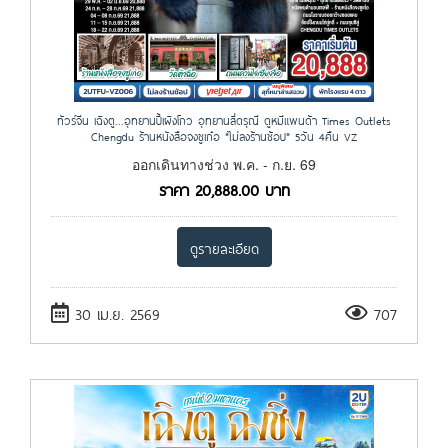
ทัวร์จีน เฉิงตู...อุทยานปี้เผิงโกว อุทยานสี่ดรุณี ดูหมีแพนด้า Times Outlets
Chengdu ร้านหนังสือจงซูเก๋อ *ไม่ลงร้านช้อป* 5วัน 4คืน VZ
ออกเดินทางช่วง พ.ค. - ก.ย. 69
ราคา
20,888.00
บาท
ดูรายละเอียด
30 เม.ย. 2569
707