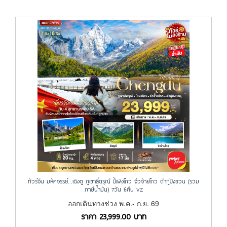
ทัวร์จีน มหัศจรรย์...เฉิงตู ภูเขาสี่ดรุณี ปี้เผิงโกว จิ่วจ้ายโกว ต๋ากู่ปิงชวน (รวม
ภาษีน้ำมัน) 7วัน 6คืน VZ
ออกเดินทางช่วง พ.ค.- ก.ย. 69
ราคา
23,999.00
บาท