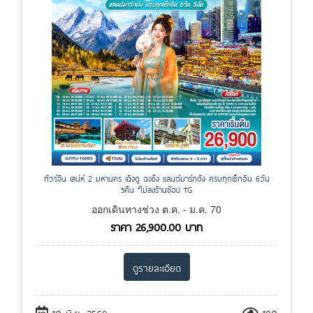
ทัวร์จีน เสน่ห์ 2 มหานคร เฉิงตู ฉงชิ่ง แลนด์มาร์กดัง ครบทุกเช็กอิน 6วัน
5คืน *ไม่ลงร้านช้อป TG
ออกเดินทางช่วง ต.ค. - ม.ค. 70
ราคา
26,900.00
บาท
ดูรายละเอียด
10 มิ.ย. 2569
180