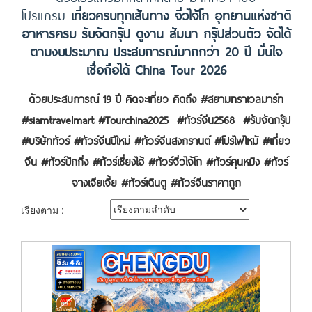
โปรแกรม
เที่ยวครบทุกเส้นทาง จิ่วไจ้โก อุทยานแห่งชาติ
อาหารครบ รับจัดกรุ๊ป ดูงาน สัมนา กรุ๊ปส่วนตัว จัดได้
ตามงบประมาณ ประสบการณ์มากกว่า 20 ปี มั่นใจ
เชื่อถือได้ China Tour 2026
ด้วยประสบการณ์ 19 ปี คิดจะเที่ยว คิดถึง #สยามทราเวลมาร์ท
#siamtravelmart #Tourchina2025 #ทัวร์จีน2568 #รับจัดกรุ๊ป
#บริษัททัวร์ #ทัวร์จีนปีใหม่ #ทัวร์จีนสงกรานต์ #โปรไฟไหม้ #เที่ยว
จีน #ทัวร์ปักกิ่ง #ทัวร์เซี่ยงไฮ้ #ทัวร์จิ่วไจ้โก #ทัวร์คุนหมิง #ทัวร์
จางเจียเจี้ย #ทัวร์เฉินตู #ทัวร์จีนราคาถูก
เรียงตาม :