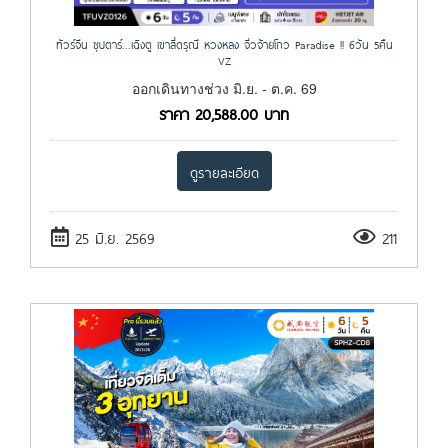
ทัวร์จีน ซุปตาร์...เฉิงตู เขาสี่ดรุณี หวงหลง จิ่วจ้ายโกว Paradise !! 6วัน 5คืน
VZ
ออกเดินทางช่วง มิ.ย. - ต.ค. 69
ราคา
20,588.00
บาท
ดูรายละเอียด
25 มิ.ย. 2569
211