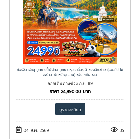
ทัวร์จีน เฉิงตู อุทยานปี้เผิงโกว อุทยานหุบเขาสี่ดรุณี ซวงเฉียวโกว (รวมทิป-ไม่
ลงร้าน-พักหน้าอุทยาน) 5วัน 4คืน MU
ออกเดินทางช่วง ก.ย. 69
ราคา
24,990.00
บาท
ดูรายละเอียด
04 ส.ค. 2569
35