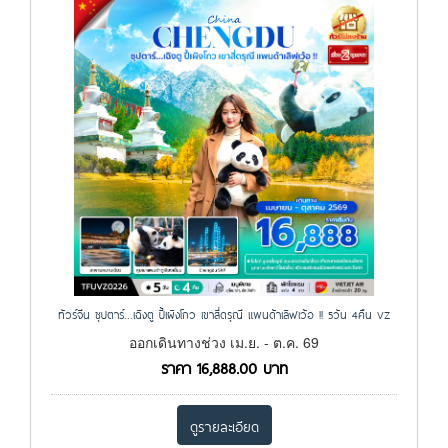
ทัวร์จีน ซุปตาร์...เฉิงตู ปี้เผิงโกว เขาสี่ดรุณี แพนด้าเลิฟเว้อ !! 5วัน 4คืน VZ
ออกเดินทางช่วง เม.ย. - ต.ค. 69
ราคา
16,888.00
บาท
ดูรายละเอียด