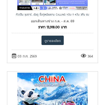
ทัวร์จีน ซุปตาร์...เฉิงตู ซื่อกู่เหนียงซาน CALLING YOU !! 4วัน 3คืน EU
ออกเดินทางช่วง ก.ค. - ส.ค. 69
ราคา
13,918.00
บาท
ดูรายละเอียด
03 ก.ค. 2569
364