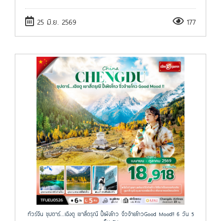
25 มิ.ย. 2569
177
ทัวร์จีน ซุปตาร์...เฉิงตู เขาสี่ดรุณี ปี้เผิงโกว จิ่วจ้ายโกวGood Mood!! 6 วัน 5