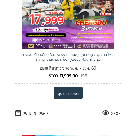
ทัวร์จีน CHENGDU 3 UTAYAN ทัวร์เฉิงตู_ภูเขาสี่ดรุณี_อุทยานปี้เผิง
โกว_อุทยานธารน้ำแข็งต้ากู๋ปิงชวน 6วัน 5คืน EU
ออกเดินทางช่วง พ.ค. - ธ.ค. 69
ราคา
17,999.00
บาท
ดูรายละเอียด
25 เม.ย. 2569
2805