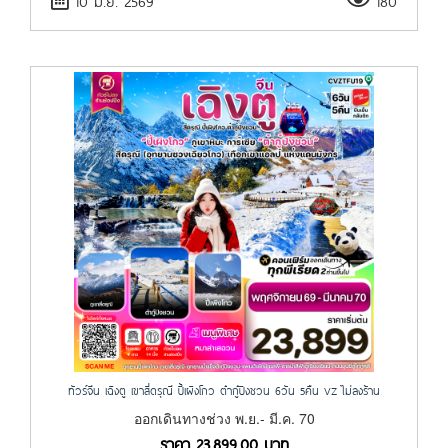
ทัวร์จีน เฉิงตู เขาสี่ดรุณี ปี้เผิงโกว ต๋ากู๋ปิงชวน 6วัน 5คืน VZ ไม่ลงร้าน
ออกเดินทางช่วง พ.ย.- มี.ค. 70
ราคา
23,899.00
บาท