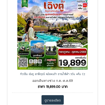
ทัวร์จีน เฉิงตู เขาสี่ดรุณี หมีแพนด้า ธารน้ำสีฟ้า 5วัน 4คืน CZ
ออกเดินทางช่วง ก.ค.-ต.ค.69
ราคา
19,899.00
บาท
ดูรายละเอียด