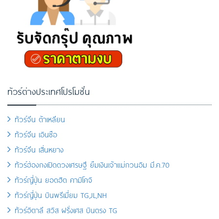
ทัวร์ต่างประเทศโปรโมชั่น
ทัวร์จีน ต้าเหลียน
ทัวร์จีน เอินซือ
ทัวร์จีน เสิ่นหยาง
ทัวร์ฮ่องกงเปิดดวงเศรษฐี ยืมเงินเจ้าแม่กวนอิม มี.ค.70
ทัวร์ญี่ปุ่น ยอดฮิต คามิโคจิ
ทัวร์ญี่ปุ่น บินพรีเมี่ยม TG,JL,NH
ทัวร์อิตาลี สวิส ฝรั่งเศส บินตรง TG