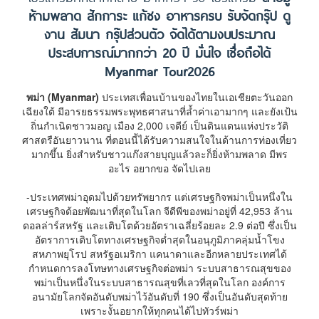
ห้ามพลาด สักการะ แก้ชง อาหารครบ รับจัดกรุ๊ป ดู
งาน สัมนา กรุ๊ปส่วนตัว จัดได้ตามงบประมาณ
ประสบการณ์มากกว่า 20 ปี มั่นใจ เชื่อถือได้
Myanmar Tour2026
พม่า (Myanmar)
ประเทสเพื่อนบ้านของไทยในเอเชียตะวันออก
เฉียงใต้ มีอารยธรรมพระพุทธศาสนาที่ล้ำค่าเอามากๆ และยังเป้น
ถิ่นกำเนิดชาวมอญ เมือง 2,000 เจดีย์ เป็นดินแดนแห่งประวัติ
ศาสตรือันยาวนาน
ที่ตอนนี้ได้รับความสนใจในด้านการท่องเที่ยว
มากขึ้น ยิ่งสำหรับชาวแก๊งสายบุญแล้วละก็ยิ่งห้ามพลาด มีพร
อะไร อยากขอ จัดไปเลย
-ประเทศพม่าอุดมไปด้วยทรัพยากร แต่เศรษฐกิจพม่าเป็นหนึ่งใน
เศรษฐกิจด้อยพัฒนาที่สุดในโลก จีดีพีของพม่าอยู่ที่ 42,953 ล้าน
ดอลล่าร์สหรัฐ และเติบโตด้วยอัตราเฉลี่ยร้อยละ 2.9 ต่อปี ซึ่งเป็น
อัตราการเติบโตทางเศรษฐกิจต่ำสุดในอนุภูมิภาคลุ่มน้ำโขง
สหภาพยุโรป สหรัฐอเมริกา แคนาดาและอีกหลายประเทศได้
กำหนดการลงโทษทางเศรษฐกิจต่อพม่า ระบบสาธารณสุขของ
พม่าเป็นหนึ่งในระบบสาธารณสุขที่เลวที่สุดในโลก องค์การ
อนามัยโลกจัดอันดับพม่าไว้อันดับที่ 190 ซึ่งเป็นอันดับสุดท้าย
เพราะงั้นอยากให้ทุกคนได้ไปทัวร์พม่า