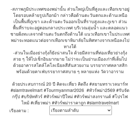
-สภาพภูมิประเทศของพม่านั้น ส่วนใหญ่เป็นที่สูงและเทือกเขาอยู่
โดยรอบคล้ายรูปเกือกม้า กล่าวคือด้านตะวันตกและด้านเหนือ
เป็นพื้นที่ภูเขา และด้านตะวันออกเป็นที่ราบสูงและภูเขา ส่วน
พื้นที่ราบจะอยู่ตอนกลางประเทศ บริเวณลุ่มน้ำ และตลอดแนว
ชายฝั่งทะเลจากด้านตะวันตกถึงด้านใต้ แนวเทือกเขาในประเทศ
พม่าจะทอดแนวต่อจากเทือกเขาหิมาลัยในทิศทางจากเหนือลงไป
ทางใต้
-ส่วนในเมืองย่างกุ้งก็ยังน่าสนใจ ด้วยมีสถานที่ท่องเที่ยวย่างกุ้ง
สวย ๆ ให้ไปเช็กอินมากมาย ไม่ว่าจะเป็นย่านเมืองเก่าที่เต็มไป
ด้วยอาคารสไตล์โคโลเนียลสีสันสวยงาม บรรยากาศคลาสสิก
พร้อมด้วยคาเฟ่บรรยากาศสบาย ๆ หลายแห่ง วัดวาอาราม
ด้วยประสบการณ์ 20 ปี คิดจะเที่ยว คิดถึง #สยามทราเวลมาร์ท
#siamtravelmart #Tourmyanmar2026 #ทัวร์พม่า2569 #รับจัด
กรุ๊ป #บริษัททัวร์ #ทัวร์พม่าปีใหม่ #ทัวร์พม่าสงกรานต์ #โปรไฟ
ไหม้ #เที่ยวพม่า
#ทัวร์พม่าราคาถูก #siamtravelmart
เรียงตาม :