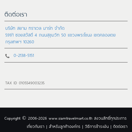
ติดต่อเรา
บริษัท สยาม ทราเวล มาร์ท จำกัด
591/1 ซอยสวัสดี 4 ถนนสุขุมวิท 50 แขวงพระโขนง เขตคลองเตย
กรุงเทพฯ 10260
0-2138-5151
TAX ID 0105549003235
Copyright © 2006-2026
www.siamtravelmart.co.th
สงวนสิทธิ์ทุกประการ
เกี่ยวกับเรา
|
สำหรับลูกค้าองค์กร
|
วิธีการชำระเงิน
|
ติดต่อเรา