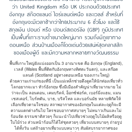
ว่า United Kingdom หรือ UK ประกอบด้วยประเทศ
อังกฤษ สก๊อตแลนด์ ไอร์แลนด์เหนือ และเวลส์ สำหรับที่
อังกฤษจะมีเวลาช้ากว่าไทยประมาณ 6 ชั่วโมง และใช้
สกุลเงิน ปอนด์ หรือ ปอนด์สเตอร์ลิง (GBP) ภูมิประเทศ
เป็นพื้นที่เกาะราบต่ำขนาดใหญ่มาก รวมถึงมีภูเขาทาง
ตอนเหนือ ส่วนบ้านเมืองก็โดดเด่นด้วยเสน่ห์สุดคลาสสิก
ของเมืองผู้ดี และมีความหลากหลายทางวัฒนธรรม
พื้นที่เกาะใหญ่ยังแบ่งออกเป็น 3 อาณาเขต คือ อังกฤษ (England),
เวลส์ (Wales พื้นที่ติดกับอังกฤษทางทิศตะวันตก), และสก๊อต
แลนด์ (Scotland อยู่ทางตอนเหนือ ของเกาะใหญ่)
ด้วยความเก่าแก่ของที่นี่ เป็นแม่เหล็กช่วยดึงดูดให้นักท่องเที่ยวทั่ว
โลกอยากจะมา ทัวร์อังกฤษ ซึ่งมีเมืองสำคัญน่าเที่ยวมากมาย ไม่
ว่าจะเป็น ลอนดอน, เคมบริดจ์, อ็อกซ์ฟอร์ด, เบอร์มิ่งแฮม, แมน
เชสเตอร์, ไบร์ทตัน, บาธ, บริสโทล และบอร์นมัธ หลายพิกัดให้
เลือกเที่ยวตามใจชอบ สถาพอากาศของอังกฤษในแต่ละฤดูก็จะมี
ความแตกต่างกันไป ใครชอบอากาศสบายๆ ไม่หนาวเกินและไม่
ร้อนจัด ธรรมชาติสวยๆ ก็แนะนำไปเที่ยวช่วงฤดูใบไม้ผลิหรือฤดู
ใบไม้ร่วง ส่วนหน้าร้อนก็ได้ใส่ชุดสวยๆ เที่ยวแบบสบายๆ ถ่ายรูป
ได้ทั้งวัน แต่ถ้าอยากเที่ยวแบบหนาวๆ สัมผัสบรรยากาศของ