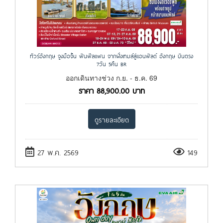
ทัวร์อังกฤษ จูงมือจิ้น ฟินฟีลแฟน จากฝั่งเทมส์สู่แอนฟิลด์ อังกฤษ บินตรง
7วัน 5คืน BR
ออกเดินทางช่วง ก.ย. - ธ.ค. 69
ราคา
88,900.00
บาท
ดูรายละเอียด
27 พ.ค. 2569
149