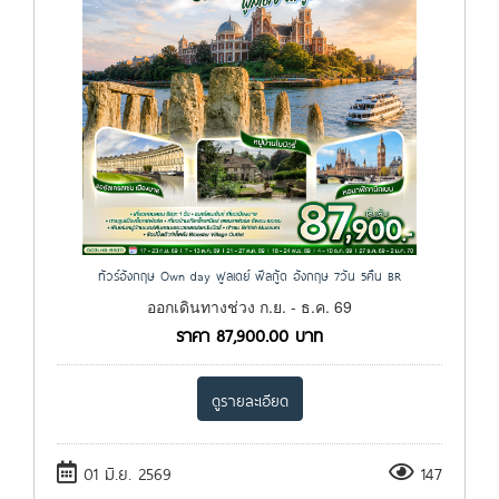
ทัวร์อังกฤษ Own day ฟูลเดย์ ฟีลกู้ด อังกฤษ 7วัน 5คืน BR
ออกเดินทางช่วง ก.ย. - ธ.ค. 69
ราคา
87,900.00
บาท
ดูรายละเอียด
01 มิ.ย. 2569
147