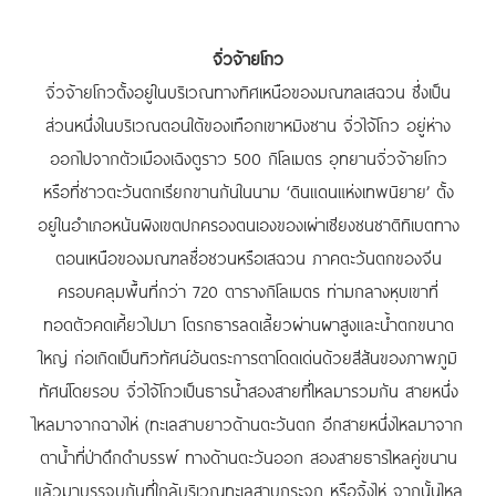
จิ่วจ้ายโกว
จิ่วจ้ายโกวตั้งอยู่ในบริเวณทางทิศเหนือของมณฑลเสฉวน ซึ่งเป็น
ส่วนหนึ่งในบริเวณตอนใต้ของเทือกเขาหมิงซาน จิ่วไจ้โกว อยู่ห่าง
ออกไปจากตัวเมืองเฉิงตูราว 500 กิโลเมตร อุทยานจิ่วจ้ายโกว
หรือที่ชาวตะวันตกเรียกขานกันในนาม ‘ดินแดนแห่งเทพนิยาย’ ตั้ง
อยู่ในอำเภอหนันผิงเขตปกครองตนเองของเผ่าเชียงชนชาติทิเบตทาง
ตอนเหนือของมณฑลซื่อชวนหรือเสฉวน ภาคตะวันตกของจีน
ครอบคลุมพื้นที่กว่า 720 ตารางกิโลเมตร ท่ามกลางหุบเขาที่
ทอดตัวคดเคี้ยวไปมา โตรกธารลดเลี้ยวผ่านผาสูงและน้ำตกขนาด
ใหญ่ ก่อเกิดเป็นทิวทัศน์อันตระการตาโดดเด่นด้วยสีสันของภาพภูมิ
ทัศน์โดยรอบ จิ่วไจ้โกวเป็นธารน้ำสองสายที่ไหลมารวมกัน สายหนึ่ง
ไหลมาจากฉางไห่ (ทะเลสาบยาวด้านตะวันตก อีกสายหนึ่งไหลมาจาก
ตาน้ำที่ป่าดึกดำบรรพ์ ทางด้านตะวันออก สองสายธารไหลคู่ขนาน
แล้วมาบรรจบกันที่ใกล้บริเวณทะเลสาบกระจก หรือจิ้งไห่ จากนั้นไหล