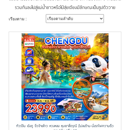
รวมกันลงไปสู่แม่น้ำขาวหรือไป๋สุ่ยเจียงมีลักษณะเป็นรูปตัววาย
เรียงตาม :
ทัวร์จีน เฉิงตู จิ่วจ้ายโกว หวงหลง หุบเขาสี่ดรุณี (ไม่ลงร้าน-นั่งรถไฟความเร็ว