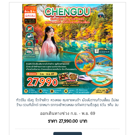
ทัวร์จีน เฉิงตู จิ่วจ้ายโกว หวงหลง หุบเขาแพนด้า เมืองโบราณก้วนเสี้ยน (ไม่ลง
ร้าน-รวมทิปไกด์-รถเหมา-รถกระเช้าหวงหลง-รถไฟความเร็วสูง) 6วัน 5คืน 3U
ออกเดินทางช่วง ก.ย. - พ.ย. 69
ราคา
27,990.00
บาท