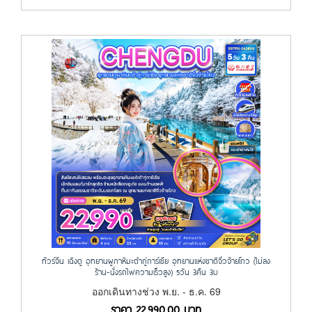
ทัวร์จีน เฉิงตู อุทยานผูภาหิมะต๋ากู่การ์เซีย อุทยานแห่งชาติจิ่วจ้ายโกว (ไม่ลง
ร้าน-นั่งรถไฟความเร็วสูง) 5วัน 3คืน 3U
ออกเดินทางช่วง พ.ย. - ธ.ค. 69
ราคา
22,990.00
บาท