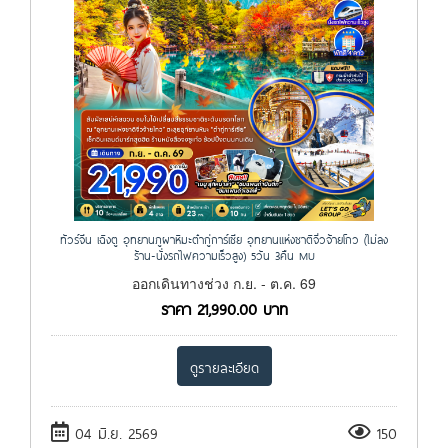
ทัวร์จีน เฉิงตู อุทยานภูผาหิมะต๋ากู่การ์เซีย อุทยานแห่งชาติจิ่วจ้ายโกว (ไม่ลง
ร้าน-นั่งรถไฟความเร็วสูง) 5วัน 3คืน MU
ออกเดินทางช่วง ก.ย. - ต.ค. 69
ราคา
21,990.00
บาท
ดูรายละเอียด
04 มิ.ย. 2569
150