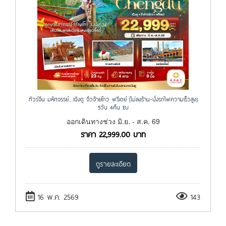
ทัวร์จีน มหัศจรรย์...เฉิงตู จิ่วจ้ายโกว ฟรีเดย์ (ไม่ลงร้าน-นั่งรถไฟความเร็วสูง)
5วัน 4คืน EU
ออกเดินทางช่วง มิ.ย. - ส.ค. 69
ราคา
22,999.00
บาท
ดูรายละเอียด
16 พ.ค. 2569
143