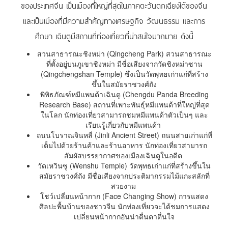
ของประเทศจีน เป็นเมืองที่ใหญ่ที่สุดในภาคตะวันตกเฉียงใต้ของจีน
และเป็นเมืองที่มีความสำคัญทางเศรษฐกิจ วัฒนธรรม และการ
ศึกษา เฉินตูมีสถานที่ท่องเที่ยวที่น่าสนใจมากมาย ดังนี้
สวนสาธารณะชิงหม่า (Qingcheng Park) สวนสาธารณะ
ที่ตั้งอยู่บนภูเขาชิงหม่า มีชื่อเสียงจากวัดชิงหม่าซาน
(Qingchengshan Temple) ซึ่งเป็นวัดพุทธเก่าแก่ที่สร้าง
ขึ้นในสมัยราชวงศ์ถัง
พิพิธภัณฑ์หมีแพนด้าเฉินตู (Chengdu Panda Breeding
Research Base) สถานที่เพาะพันธุ์หมีแพนด้าที่ใหญ่ที่สุด
ในโลก นักท่องเที่ยวสามารถชมหมีแพนด้าตัวเป็นๆ และ
เรียนรู้เกี่ยวกับหมีแพนด้า
ถนนโบราณจินหลี่ (Jinli Ancient Street) ถนนสายเก่าแก่ที่
เต็มไปด้วยร้านค้าและร้านอาหาร นักท่องเที่ยวสามารถ
สัมผัสบรรยากาศของเมืองเฉินตูในอดีต
วัดเหวินซู (Wenshu Temple) วัดพุทธเก่าแก่ที่สร้างขึ้นใน
สมัยราชวงศ์ถัง มีชื่อเสียงจากประติมากรรมไม้แกะสลักที่
สวยงาม
โชว์เปลี่ยนหน้ากาก (Face Changing Show) การแสดง
ศิลปะพื้นบ้านของชาวจีน นักท่องเที่ยวจะได้ชมการแสดง
เปลี่ยนหน้ากากอันน่าตื่นตาตื่นใจ