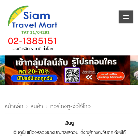
หน้าหลัก
สินค้า
ทัวร์เฉิงตู-จิ่วไจ้โกว
เฉินตู
เฉินตูเป็นเมืองหลวงของมณฑลเสฉวน ตั้งอยู่ทางตะวันตกเฉียงใต้